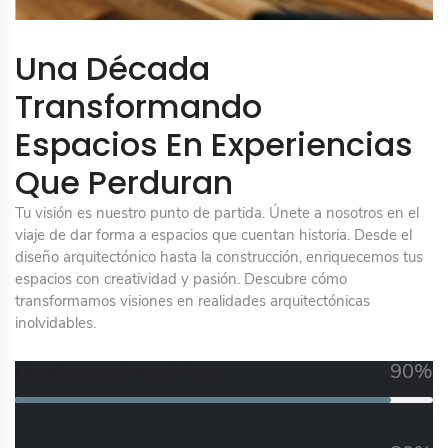
Una Década
Transformando
Espacios En Experiencias
Que Perduran
Tu visión es nuestro punto de partida. Únete a nosotros en el
viaje de dar forma a espacios que cuentan historia. Desde el
diseño arquitectónico hasta la construcción, enriquecemos tus
espacios con creatividad y pasión. Descubre cómo
transformamos visiones en realidades arquitectónicas
inolvidables.
90%
Diseño Arquitectónico