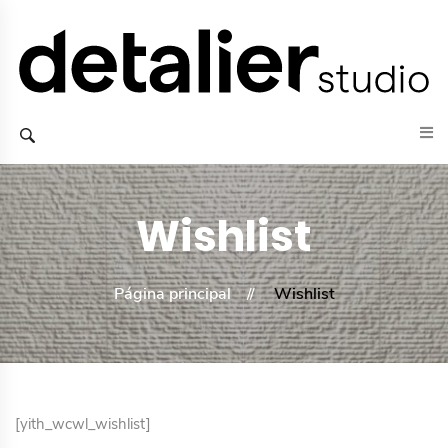
Wishlist
Página principal
Wishlist
[yith_wcwl_wishlist]